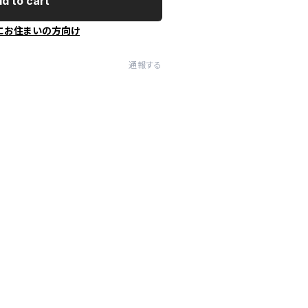
d to cart
にお住まいの方向け
通報する