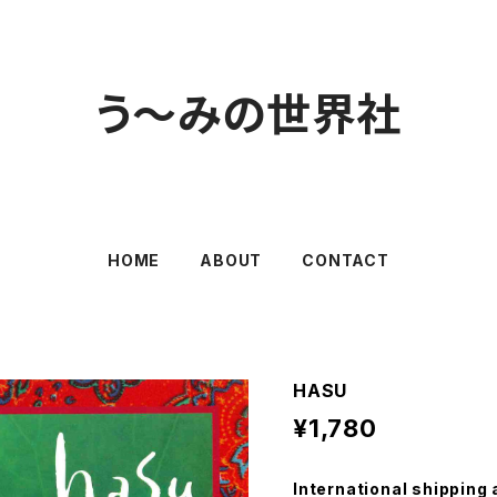
う～みの世界社
HOME
ABOUT
CONTACT
HASU
¥1,780
International shipping 