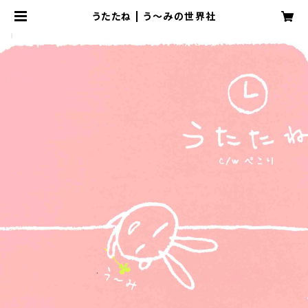
うたたね | う～みの世界社