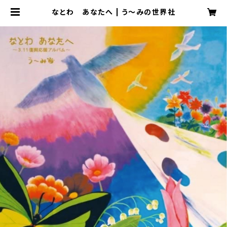
なとわ あなたへ | う～みの世界社